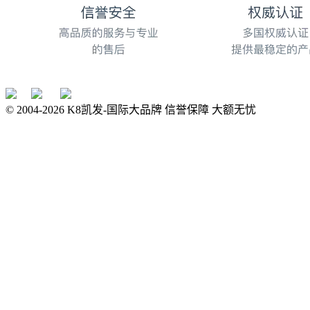
© 2004-
2026
K8凯发-国际大品牌 信誉保障 大额无忧