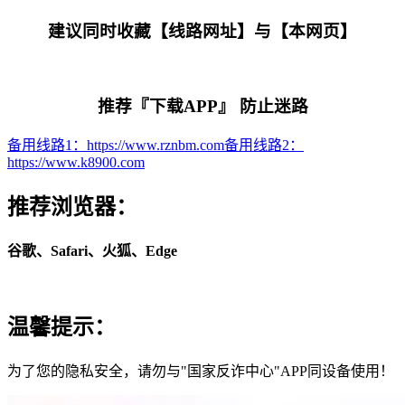
建议同时收藏【线路网址】与【本网页】
推荐『下载APP』 防止迷路
备用线路
1
：
https://www.rznbm.com
备用线路
2
：
https://www.k8900.com
推荐浏览器：
谷歌、Safari、火狐、Edge
温馨提示：
为了您的隐私安全，请勿与"国家反诈中心"APP同设备使用！