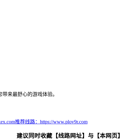
您带来最舒心的游戏体验。
kex.com
推荐线路：
https://www.plov9r.com
建议同时收藏【线路网址】与【本网页】