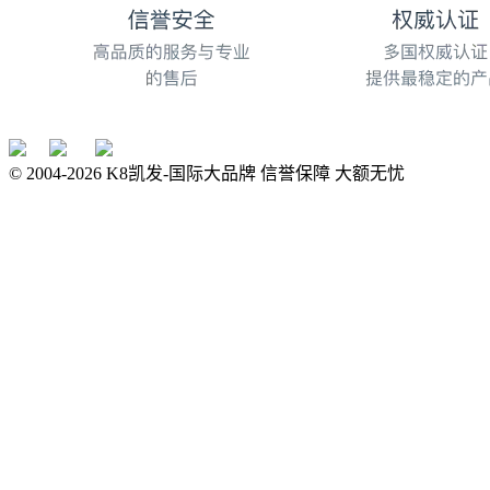
© 2004-
2026
K8凯发-国际大品牌 信誉保障 大额无忧