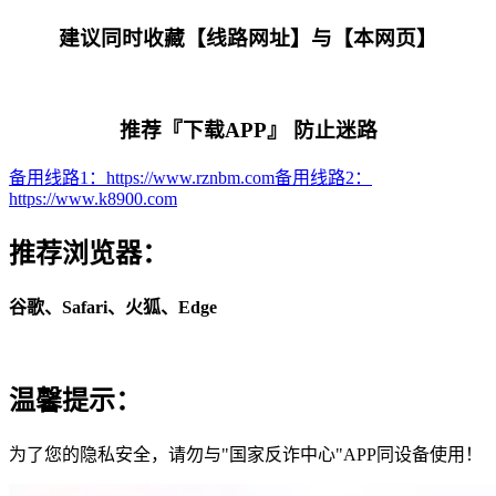
建议同时收藏【线路网址】与【本网页】
推荐『下载APP』 防止迷路
备用线路
1
：
https://www.rznbm.com
备用线路
2
：
https://www.k8900.com
推荐浏览器：
谷歌、Safari、火狐、Edge
温馨提示：
为了您的隐私安全，请勿与"国家反诈中心"APP同设备使用！