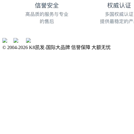
© 2004-
2026
K8凯发-国际大品牌 信誉保障 大额无忧