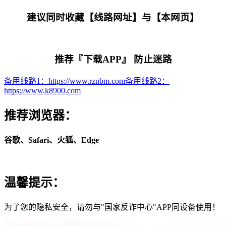
建议同时收藏【线路网址】与【本网页】
推荐『下载APP』 防止迷路
备用线路
1
：
https://www.rznbm.com
备用线路
2
：
https://www.k8900.com
推荐浏览器：
谷歌、Safari、火狐、Edge
温馨提示：
为了您的隐私安全，请勿与"国家反诈中心"APP同设备使用！