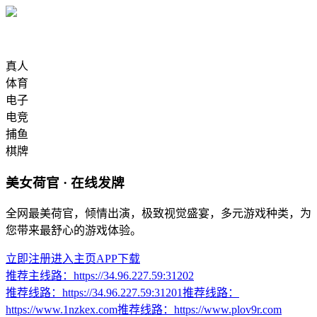
真人
体育
电子
电竞
捕鱼
棋牌
美女荷官 · 在线发牌
全网最美荷官，倾情出演，极致视觉盛宴，多元游戏种类，为
您带来最舒心的游戏体验。
立即注册
进入主页
APP下载
推荐主线路：
https://34.96.227.59:31202
推荐线路：
https://34.96.227.59:31201
推荐线路：
https://www.1nzkex.com
推荐线路：
https://www.plov9r.com