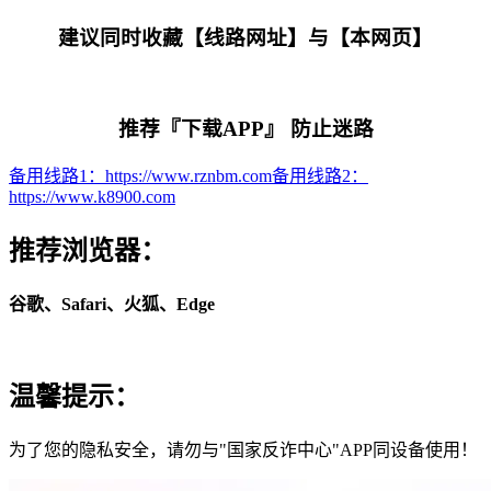
建议同时收藏【线路网址】与【本网页】
推荐『下载APP』 防止迷路
备用线路
1
：
https://www.rznbm.com
备用线路
2
：
https://www.k8900.com
推荐浏览器：
谷歌、Safari、火狐、Edge
温馨提示：
为了您的隐私安全，请勿与"国家反诈中心"APP同设备使用！