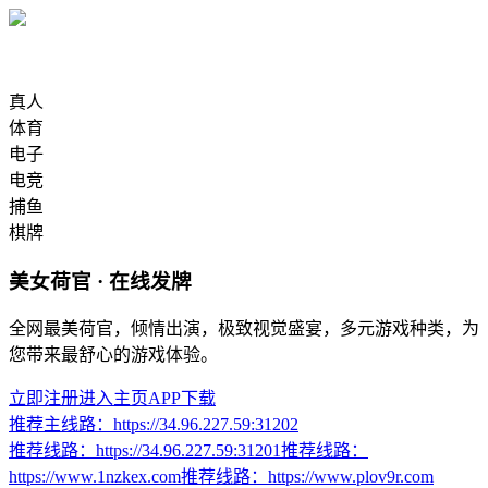
真人
体育
电子
电竞
捕鱼
棋牌
美女荷官 · 在线发牌
全网最美荷官，倾情出演，极致视觉盛宴，多元游戏种类，为
您带来最舒心的游戏体验。
立即注册
进入主页
APP下载
推荐主线路：
https://34.96.227.59:31202
推荐线路：
https://34.96.227.59:31201
推荐线路：
https://www.1nzkex.com
推荐线路：
https://www.plov9r.com