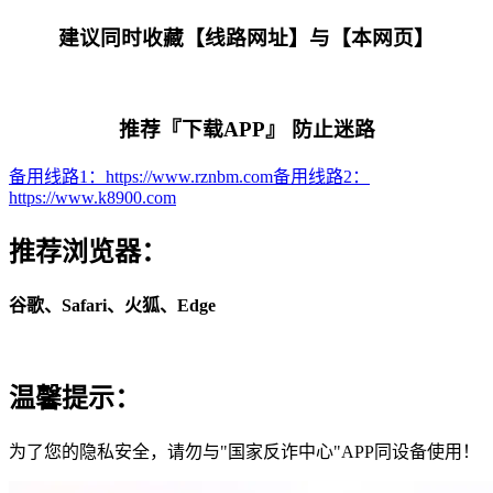
建议同时收藏【线路网址】与【本网页】
推荐『下载APP』 防止迷路
备用线路
1
：
https://www.rznbm.com
备用线路
2
：
https://www.k8900.com
推荐浏览器：
谷歌、Safari、火狐、Edge
温馨提示：
为了您的隐私安全，请勿与"国家反诈中心"APP同设备使用！