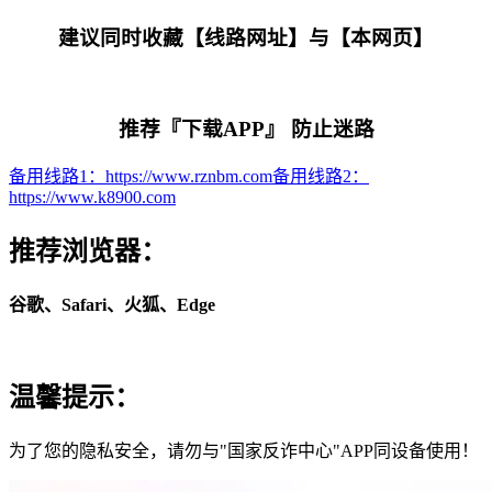
建议同时收藏【线路网址】与【本网页】
推荐『下载APP』 防止迷路
备用线路
1
：
https://www.rznbm.com
备用线路
2
：
https://www.k8900.com
推荐浏览器：
谷歌、Safari、火狐、Edge
温馨提示：
为了您的隐私安全，请勿与"国家反诈中心"APP同设备使用！